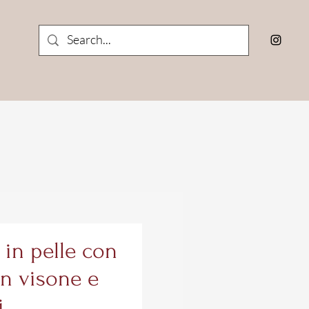
 in pelle con
in visone e
i