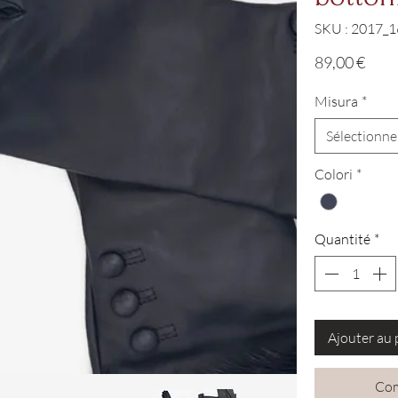
SKU : 2017_1
Prix
89,00 €
Misura
*
Sélectionne
Colori
*
Quantité
*
Ajouter au 
Com