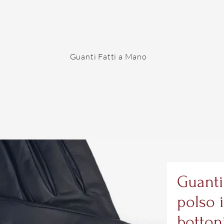
Guanti Fatti a Mano
Guanti
polso 
botton