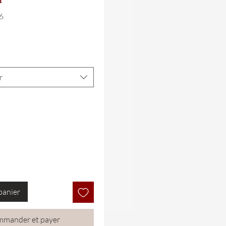
6
r
panier
mander et payer