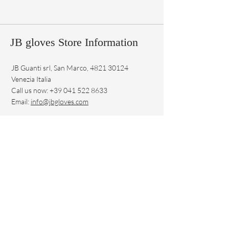
La misura è la lunghezza del dito
Made in Italy
medio in centimetri
Ad esempio, una lunghezza di 7,5 cm
del dito medio corrisponde ad una T
JB gloves Store Information
7,5
JB Guanti srl, San Marco,
4821 30124
Venezia Italia
Call us now:
+39 041 522 8633
Email:
info@jbgloves.com
Copyright © 2021 JB srl Gloves - C.F.-P.IVA
03619890274
Reg. Imp. di Venezia REA 323935
Cap. Soc. Euro 50.000,00 - Euro 12.500,00 v.
Inizio
FAQ
Shop
Spedizione e Resi
In Vendita
Politica del Negozio