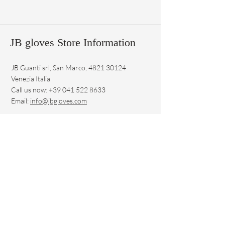
La misura è la lunghezza del dito
€ 99.00
medio in centimetri
Made in Italy
Ad esempio, una lunghezza di 8,5 cm
del dito medio corrisponde ad una T
JB gloves Store Information
8,5
JB Guanti srl, San Marco,
4821 30124
Venezia Italia
Call us now:
+39 041 522 8633
Email:
info@jbgloves.com
Copyright © 2021 JB srl Gloves - C.F.-P.IVA
03619890274
Reg. Imp. di Venezia REA 323935
Cap. Soc. Euro 50.000,00 - Euro 12.500,00 v.
Inizio
FAQ
Shop
Spedizione e Resi
In Vendita
Politica del Negozio