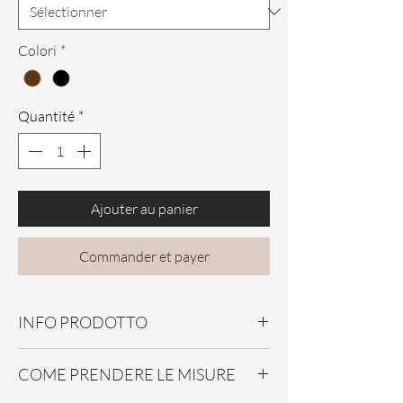
Colori
*
Quantité
*
Ajouter au panier
Commander et payer
INFO PRODOTTO
Guanti in pelle di capretto con
COME PRENDERE LE MISURE
lavorazione ad intreccio
Foderati 100% cashmere